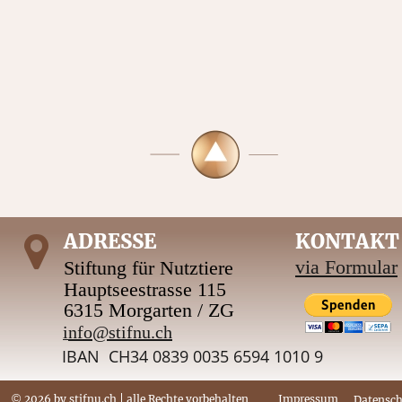
ADRESSE
KONTAKT
via Formular
Stiftung für Nutztiere 
Hauptseestrasse 115
6315 Morgarten / ZG
i
nfo@stifnu.ch
IBAN  CH34 0839 0035 6594 1010 9
© 
Impressum
2026 
by stifnu.ch | alle Rechte vorbehalten
Datensc